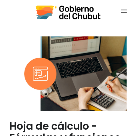
INICIO
INSTITUCIONAL
CAPACITACIONES
CONTACTANOS
CAMPUS VIRTUAL
CEPS
Hoja de cálculo -