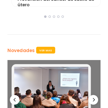
útero
Novedades
VER MAS